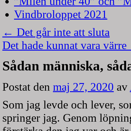
”Milen under 40” och ”M
Vindbroloppet 2021
←
Det går inte att sluta
Det hade kunnat vara värre
Sådan människa, såda
Postat den
maj 27, 2020
av
Som jag levde och lever, so
springer jag. Genom löpnin
förstärka den jag var och ä