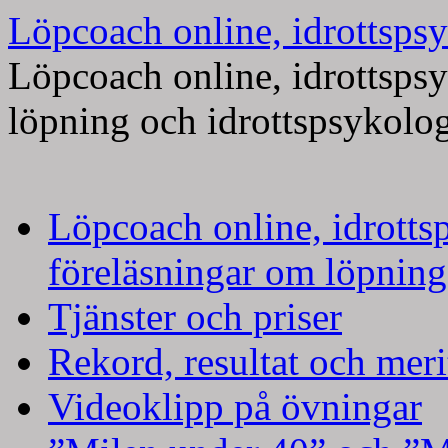
Löpcoach online, idrottspsy
Löpcoach online, idrottsps
löpning och idrottspsykolo
Hoppa
Löpcoach online, idrotts
till
innehåll
föreläsningar om löpning
Tjänster och priser
Rekord, resultat och meri
Videoklipp på övningar