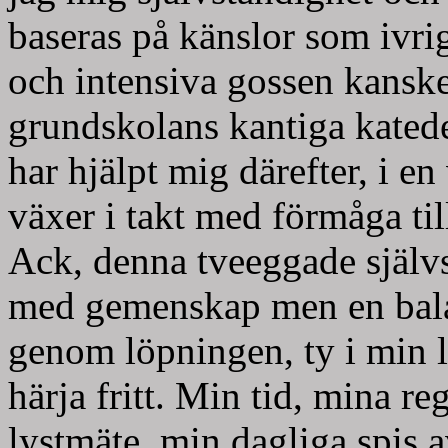
baseras på känslor som ivri
och intensiva gossen kanske 
grundskolans kantiga kated
har hjälpt mig därefter, i e
växer i takt med förmåga til
Ack, denna tveeggade självst
med gemenskap men en balans
genom löpningen, ty i min l
härja fritt. Min tid, mina re
lystmäte, min dagliga spis a