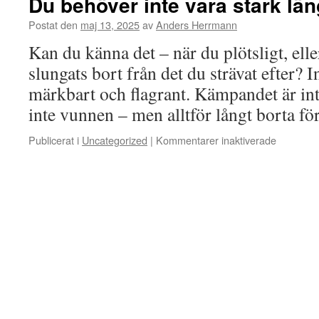
Du behöver inte vara stark län
Bret
”The
Postat den
maj 13, 2025
av
Anders Herrmann
Hitman”
Kan du känna det – när du plötsligt, elle
Harts
solglasö
slungats bort från det du strävat efter? 
skulle
märkbart och flagrant. Kämpandet är in
ändra
allt
inte vunnen – men alltför långt borta f
Publicerat i
Uncategorized
|
Kommentarer inaktiverade
för
Du
behöver
inte
vara
stark
längre