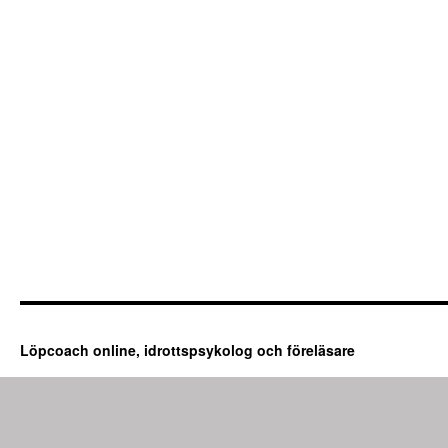
Löpcoach online, idrottspsykolog och föreläsare