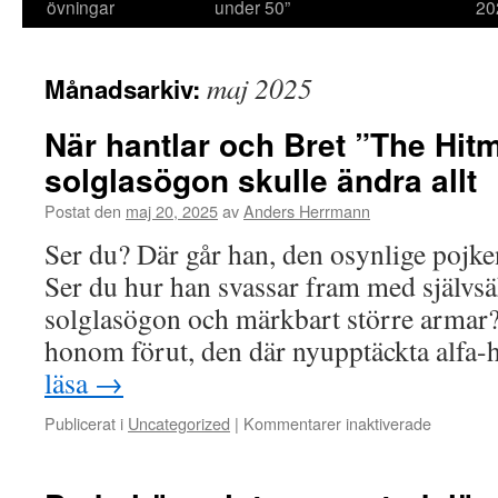
övningar
under 50”
20
maj 2025
Månadsarkiv:
När hantlar och Bret ”The Hit
solglasögon skulle ändra allt
Postat den
maj 20, 2025
av
Anders Herrmann
Ser du? Där går han, den osynlige pojken
Ser du hur han svassar fram med självsä
solglasögon och märkbart större armar? 
honom förut, den där nyupptäckta alfa-
läsa
→
Publicerat i
Uncategorized
|
Kommentarer inaktiverade
för
När
hantlar
och