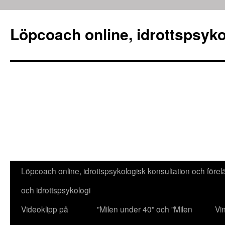
Löpcoach online, idrottspsyko
Löpcoach online, idrottspsykologisk konsultation och före
Hoppa
och idrottspsykologi
till
Videoklipp på
”Milen under 40” och ”Milen
Vi
innehåll