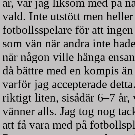
år, var jag liksom med på nå
vald. Inte utstött men helle
fotbollsspelare för att inge
som vän när andra inte had
när någon ville hänga ensa
då bättre med en kompis än m
varför jag accepterade detta
riktigt liten, sisådär 6–7 å
vänner alls. Jag tog nog ta
att få vara med på fotbolls