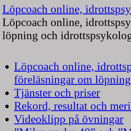
Löpcoach online, idrottspsy
Löpcoach online, idrottsps
löpning och idrottspsykolo
Hoppa
Löpcoach online, idrotts
till
innehåll
föreläsningar om löpning
Tjänster och priser
Rekord, resultat och meri
Videoklipp på övningar