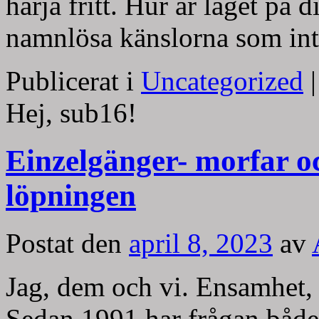
härja fritt. Hur är läget på 
namnlösa känslorna som int
Publicerat i
Uncategorized
|
Hej, sub16!
Einzelgänger- morfar o
löpningen
Postat den
april 8, 2023
av
Jag, dem och vi. Ensamhet,
Sedan 1991 har frågan både 