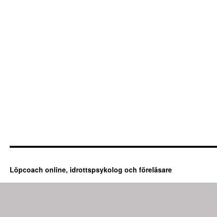
Löpcoach online, idrottspsykolog och föreläsare