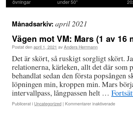
övningar
under 50”
20
april 2021
Månadsarkiv:
Vägen mot VM: Mars (1 av 16 
Postat den
april 1, 2021
av
Anders Herrmann
Det är skört, så ruskigt sorgligt skört. Ja
relationerna, kärleken, allt det där som
behandlat sedan den första popsången sk
löpningen min, kroppen min. Mars börj
intervallpass, långpassen helt …
Fortsät
Publicerat i
Uncategorized
|
Kommentarer inaktiverade
för
Vägen
mot
VM:
Mars