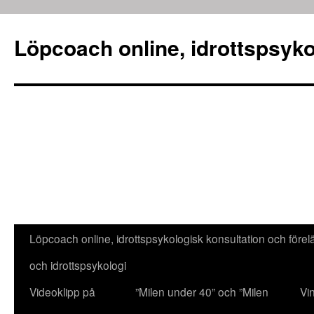
Löpcoach online, idrottspsyko
Löpcoach online, idrottspsykologisk konsultation och före
Hoppa
och idrottspsykologi
till
Videoklipp på
”Milen under 40” och ”Milen
Vi
innehåll