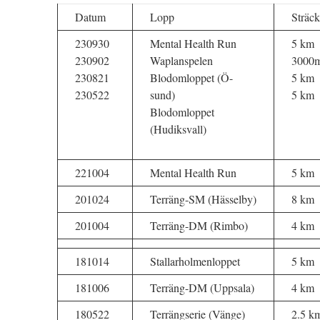
Datum
Lopp
Sträc
230930
Mental Health Run
5 km
230902
Waplanspelen
3000
230821
Blodomloppet (Ö-
5 km
230522
sund)
5 km
Blodomloppet
(Hudiksvall)
221004
Mental Health Run
5 km
201024
Terräng-SM (Hässelby)
8 km
201004
Terräng-DM (Rimbo)
4 km
181014
Stallarholmenloppet
5 km
181006
Terräng-DM (Uppsala)
4 km
180522
Terrängserie (Vänge)
2.5 k