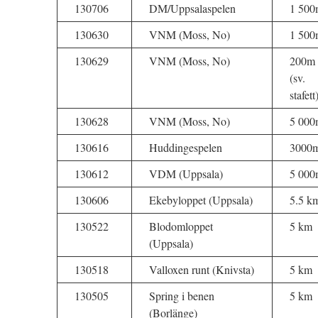
130706
DM/Uppsalaspelen
1 500
130630
VNM (Moss, No)
1 500
130629
VNM (Moss, No)
200m
(sv.
stafett
130628
VNM (Moss, No)
5 000
130616
Huddingespelen
3000
130612
VDM (Uppsala)
5 000
130606
Ekebyloppet (Uppsala)
5.5 k
130522
Blodomloppet
5 km
(Uppsala)
130518
Valloxen runt (Knivsta)
5 km
130505
Spring i benen
5 km
(Borlänge)