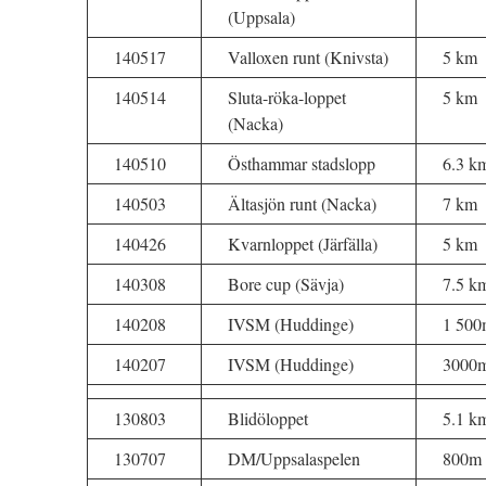
(Uppsala)
140517
Valloxen runt (Knivsta)
5 km
140514
Sluta-röka-loppet
5 km
(Nacka)
140510
Östhammar stadslopp
6.3 k
140503
Ältasjön runt (Nacka)
7 km
140426
Kvarnloppet (Järfälla)
5 km
140308
Bore cup (Sävja)
7.5 k
140208
IVSM (Huddinge)
1 500
140207
IVSM (Huddinge)
3000
130803
Blidöloppet
5.1 k
130707
DM/Uppsalaspelen
800m