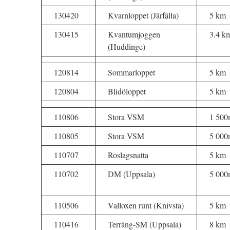
130420
Kvarnloppet (Järfälla)
5 km
130415
Kvantumjoggen
3.4 k
(Huddinge)
120814
Sommarloppet
5 km
120804
Blidöloppet
5 km
110806
Stora VSM
1 500
110805
Stora VSM
5 000
110707
Roslagsnatta
5 km
110702
DM (Uppsala)
5 000
110506
Valloxen runt (Knivsta)
5 km
110416
Terräng-SM (Uppsala)
8 km