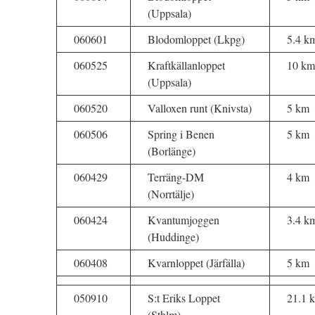
(Uppsala)
060601
Blodomloppet (Lkpg)
5.4 k
060525
Kraftkällanloppet
10 km
(Uppsala)
060520
Valloxen runt (Knivsta)
5 km
060506
Spring i Benen
5 km
(Borlänge)
060429
Terräng-DM
4 km
(Norrtälje)
060424
Kvantumjoggen
3.4 k
(Huddinge)
060408
Kvarnloppet (Järfälla)
5 km
050910
S:t Eriks Loppet
21.1 
(Sthlm)