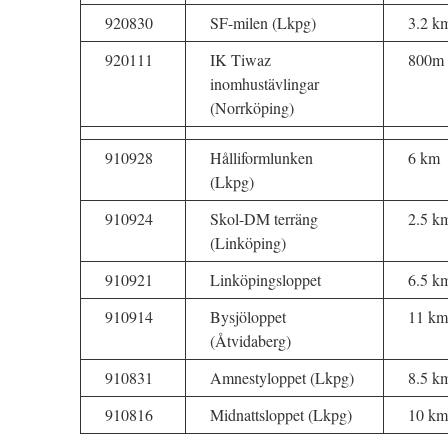
920830
SF-milen (Lkpg)
3.2 k
920111
IK Tiwaz
800m
inomhustävlingar
(Norrköping)
910928
Hålliformlunken
6 km
(Lkpg)
910924
Skol-DM terräng
2.5 k
(Linköping)
910921
Linköpingsloppet
6.5 k
910914
Bysjöloppet
11 km
(Åtvidaberg)
910831
Amnestyloppet (Lkpg)
8.5 k
910816
Midnattsloppet (Lkpg)
10 km