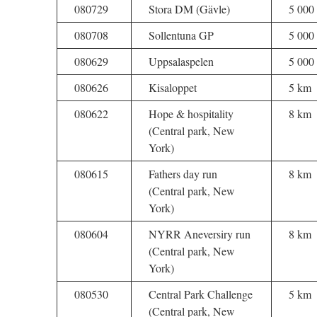
080729
Stora DM (Gävle)
5 000
080708
Sollentuna GP
5 000
080629
Uppsalaspelen
5 000
080626
Kisaloppet
5 km
080622
Hope & hospitality
8 km
(Central park, New
York)
080615
Fathers day run
8 km
(Central park, New
York)
080604
NYRR Aneversiry run
8 km
(Central park, New
York)
080530
Central Park Challenge
5 km
(Central park, New