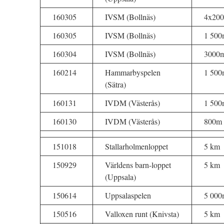
160305
IVSM (Bollnäs)
4x20
160305
IVSM (Bollnäs)
1 500
160304
IVSM (Bollnäs)
3000
160214
Hammarbyspelen
1 500
(Sätra)
160131
IVDM (Västerås)
1 500
160130
IVDM (Västerås)
800m
151018
Stallarholmenloppet
5 km
150929
Världens barn-loppet
5 km
(Uppsala)
150614
Uppsalaspelen
5 000
150516
Valloxen runt (Knivsta)
5 km