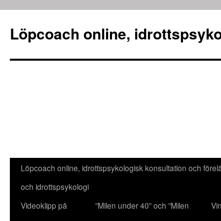
Löpcoach online, idrottspsyko
Löpcoach online, idrottspsykologisk konsultation och före
Hoppa
och idrottspsykologi
till
Videoklipp på
”Milen under 40” och ”Milen
Vi
innehåll