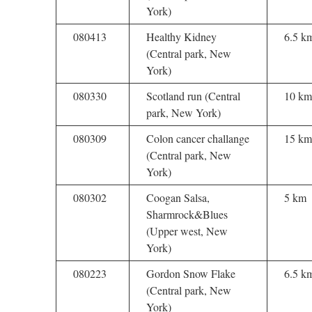
York)
080413
Healthy Kidney
6.5 k
(Central park, New
York)
080330
Scotland run (Central
10 km
park, New York)
080309
Colon cancer challange
15 km
(Central park, New
York)
080302
Coogan Salsa,
5 km
Sharmrock&Blues
(Upper west, New
York)
080223
Gordon Snow Flake
6.5 k
(Central park, New
York)