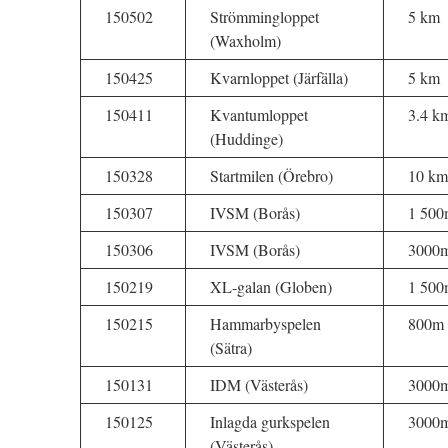
150502
Strömmingloppet
5 km
(Waxholm)
150425
Kvarnloppet (Järfälla)
5 km
150411
Kvantumloppet
3.4 k
(Huddinge)
150328
Startmilen (Örebro)
10 km
150307
IVSM (Borås)
1 500
150306
IVSM (Borås)
3000
150219
XL-galan (Globen)
1 500
150215
Hammarbyspelen
800m
(Sätra)
150131
IDM (Västerås)
3000
150125
Inlagda gurkspelen
3000
(Västerås)