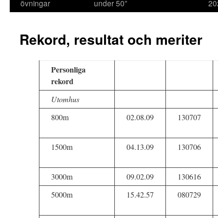
övningar
under 50”
20
Rekord, resultat och meriter
Personliga
rekord
Utomhus
800m
02.08.09
130707
1500m
04.13.09
130706
3000m
09.02.09
130616
5000m
15.42.57
080729