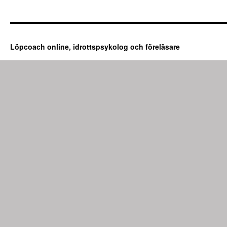
Löpcoach online, idrottspsykolog och föreläsare