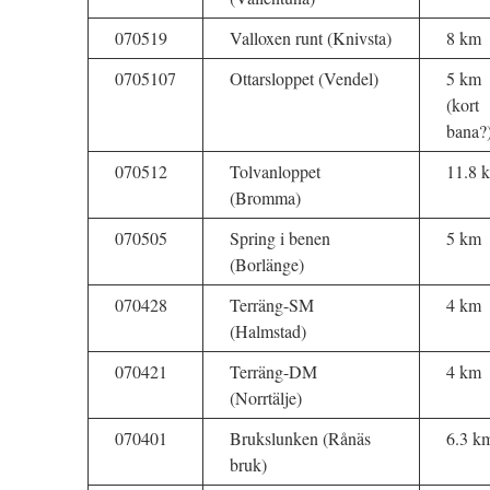
070519
Valloxen runt (Knivsta)
8 km
0705107
Ottarsloppet (Vendel)
5 km
(kort
bana?
070512
Tolvanloppet
11.8 
(Bromma)
070505
Spring i benen
5 km
(Borlänge)
070428
Terräng-SM
4 km
(Halmstad)
070421
Terräng-DM
4 km
(Norrtälje)
070401
Brukslunken (Rånäs
6.3 k
bruk)