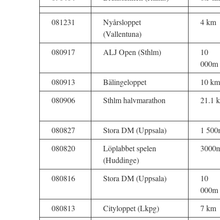
081231
Nyårsloppet
4 km
(Vallentuna)
080917
ALJ Open (Sthlm)
10
000m
080913
Bälingeloppet
10 km
080906
Sthlm halvmarathon
21.1 
080827
Stora DM (Uppsala)
1 500
080820
Löplabbet spelen
3000
(Huddinge)
080816
Stora DM (Uppsala)
10
000m
080813
Cityloppet (Lkpg)
7 km