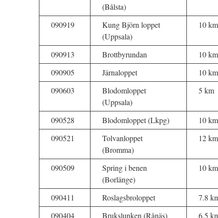
(Bålsta)
090919
Kung Björn loppet
10 km
(Uppsala)
090913
Brottbyrundan
10 km
090905
Järnaloppet
10 km
090603
Blodomloppet
5 km
(Uppsala)
090528
Blodomloppet (Lkpg)
10 km
090521
Tolvanloppet
12 km
(Bromma)
090509
Spring i benen
10 km
(Borlänge)
090411
Roslagsbroloppet
7.8 k
090404
Brukslunken (Rånäs)
6.5 k