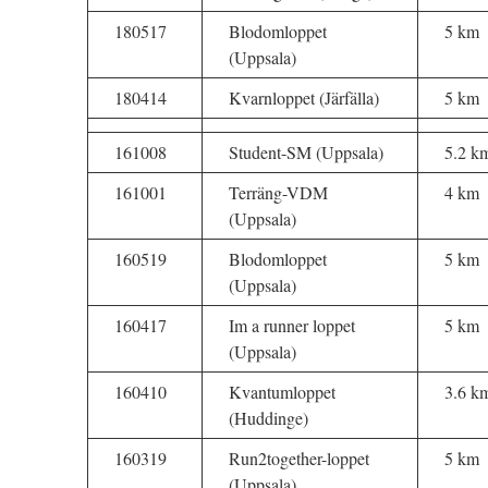
180517
Blodomloppet
5 km
(Uppsala)
180414
Kvarnloppet (Järfälla)
5 km
161008
Student-SM (Uppsala)
5.2 k
161001
Terräng-VDM
4 km
(Uppsala)
160519
Blodomloppet
5 km
(Uppsala)
160417
Im a runner loppet
5 km
(Uppsala)
160410
Kvantumloppet
3.6 k
(Huddinge)
160319
Run2together-loppet
5 km
(Uppsala)