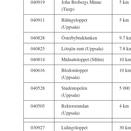
040919
John Brobergs Minne
5 km
(Tierp)
040911
Bälingeloppet
5 km
(Uppsala)
040828
Österbybruklunken
9.7 k
040825
Lötsjön runt (Uppsala)
7.8 k
040814
Midnattsloppet (Sthlm)
10 km
040616
Blodomloppet
10 km
(Uppsala)
040528
Studentspelen
5 000
(Uppsala)
040505
Rektorsrundan
4 km
(Uppsala)
030927
Lidingöloppet
30 km