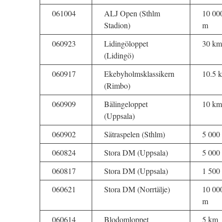
061004
ALJ Open (Sthlm
10 00
Stadion)
m
060923
Lidingöloppet
30 km
(Lidingö)
060917
Ekebyholmsklassikern
10.5 
(Rimbo)
060909
Bälingeloppet
10 km
(Uppsala)
060902
Sätraspelen (Sthlm)
5 000
060824
Stora DM (Uppsala)
5 000
060817
Stora DM (Uppsala)
1 500
060621
Stora DM (Norrtälje)
10 00
m
060614
Blodomloppet
5 km