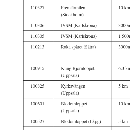
110327
Premiärmilen
10 km
(Stockholm)
110306
IVSM (Karlskrona)
3000
110305
IVSM (Karlskrona)
1 500
110213
Raka spåret (Sätra)
3000
100915
Kung Björnloppet
6.3 k
(Uppsala)
100825
Kyrksvängen
5 km
(Uppsala)
100601
Blodomloppet
10 km
(Uppsala)
100527
Blodomloppet (Lkpg)
5 km