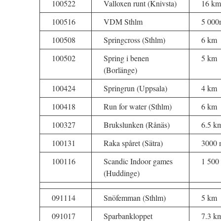
100522
Valloxen runt (Knivsta)
16 km
100516
VDM Sthlm
5 000
100508
Springcross (Sthlm)
6 km
100502
Spring i benen
5 km
(Borlänge)
100424
Springrun (Uppsala)
4 km
100418
Run for water (Sthlm)
6 km
100327
Brukslunken (Rånäs)
6.5 k
100131
Raka spåret (Sätra)
3000 
100116
Scandic Indoor games
1 500
(Huddinge)
091114
Snöfemman (Sthlm)
5 km
091017
Sparbankloppet
7.3 k