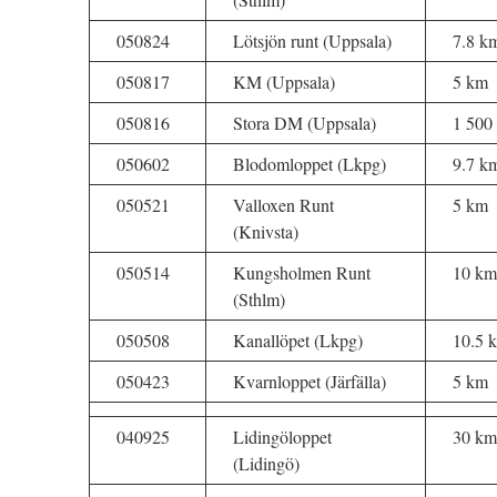
050824
Lötsjön runt (Uppsala)
7.8 k
050817
KM (Uppsala)
5 km
050816
Stora DM (Uppsala)
1 500
050602
Blodomloppet (Lkpg)
9.7 k
050521
Valloxen Runt
5 km
(Knivsta)
050514
Kungsholmen Runt
10 km
(Sthlm)
050508
Kanallöpet (Lkpg)
10.5 
050423
Kvarnloppet (Järfälla)
5 km
040925
Lidingöloppet
30 km
(Lidingö)