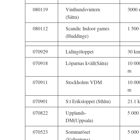
080119
Vinthundsvintern
3000 
(Sätra)
080112
Scandic Indoor games
1 500
(Huddinge)
070929
Lidingöloppet
30 km
070918
Löparnas kväll(Sätra)
10 00
m
070911
Stockholms VDM
10 00
m
070901
S:t Eriksloppet (Sthlm)
21.1 
070822
Upplands-
5 000
DM(Uppsala)
070523
Sommaröset
5 000
(Vallentuna)