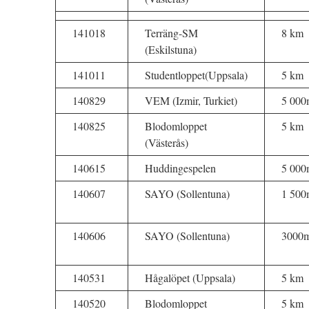
141018
Terräng-SM
8 km
(Eskilstuna)
141011
Studentloppet(Uppsala)
5 km
140829
VEM (Izmir, Turkiet)
5 000
140825
Blodomloppet
5 km
(Västerås)
140615
Huddingespelen
5 000
140607
SAYO (Sollentuna)
1 500
140606
SAYO (Sollentuna)
3000
140531
Hågalöpet (Uppsala)
5 km
140520
Blodomloppet
5 km