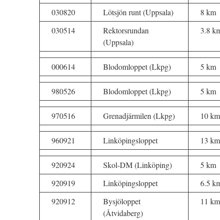
030820
Lötsjön runt (Uppsala)
8 km
030514
Rektorsrundan
3.8 k
(Uppsala)
000614
Blodomloppet (Lkpg)
5 km
980526
Blodomloppet (Lkpg)
5 km
970516
Grenadjärmilen (Lkpg)
10 km
960921
Linköpingsloppet
13 km
920924
Skol-DM (Linköping)
5 km
920919
Linköpingsloppet
6.5 k
920912
Bysjöloppet
11 km
(Åtvidaberg)