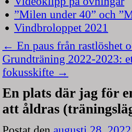
Videoklipp på övningar
”Milen under 40” och ”M
Vindbroloppet 2021
←
En paus från rastlöshet 
Grundträning 2022-2023: ett
fokusskifte
→
En plats där jag för 
att åldras (träningslä
Postat den
augusti 28, 2022