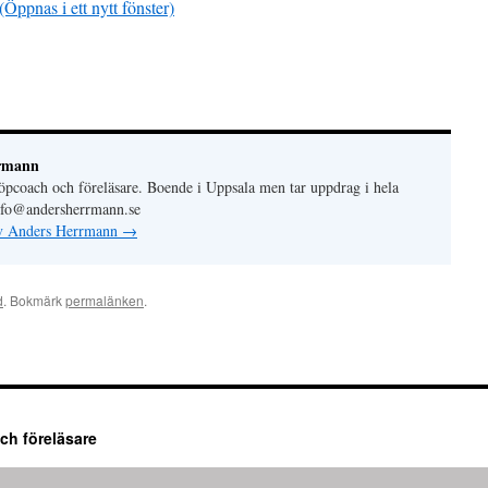
(Öppnas i ett nytt fönster)
rmann
löpcoach och föreläsare. Boende i Uppsala men tar uppdrag i hela
info@andersherrmann.se
 av Anders Herrmann
→
d
. Bokmärk
permalänken
.
ch föreläsare