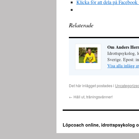
Klicka för att dela på Facebook 
Relaterade
Om Anders Her
Idrottspsykolog, 
Sverige. Epost: 
Visa alla inlägg
Det här inlägget postades i
Uncategorize
←
Håll ut, träningsvänner!
Löpcoach online, idrottspsykolog o