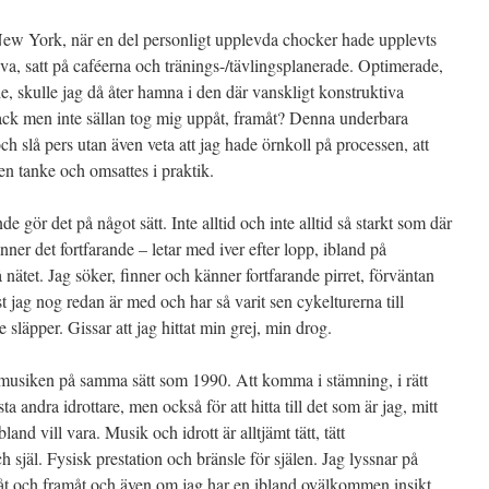
ew York, när en del personligt upplevda chocker hade upplevts
va, satt på caféerna och tränings-/tävlingsplanerade. Optimerade,
, skulle jag då åter hamna i den där vanskligt konstruktiva
ck men inte sällan tog mig uppåt, framåt? Denna underbara
och slå pers utan även veta att jag hade örnkoll på processen, att
 en tanke och omsattes i praktik.
nde gör det på något sätt. Inte alltid och inte alltid så starkt som där
ner det fortfarande – letar med iver efter lopp, ibland på
 nätet. Jag söker, finner och känner fortfarande pirret, förväntan
st jag nog redan är med och har så varit sen cykelturerna till
e släpper. Gissar att jag hittat min grej, min drog.
 musiken på samma sätt som 1990. Att komma i stämning, i rätt
a andra idrottare, men också för att hitta till det som är jag, mitt
bland vill vara. Musik och idrott är alltjämt tätt, tätt
jäl. Fysisk prestation och bränsle för själen. Jag lyssnar på
t och framåt och även om jag har en ibland ovälkommen insikt