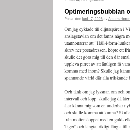
Optimeringsbubblan o
Postat den
juni 17, 2026
av
Anders Herr
Om jag cyklade till elljusspåren i 
anslagstavlan om det fanns några mot
utannonserar att ”Håll-i-form-lunke
skrev ner postadressen, köpte ett 
skulle det göra mig till den där sma
uppleva pirret av att äntligen få var
komma med inom? Skulle jag känna 
spännande värld där alla trilskande 
Och tänk om jag lyssnar, om och om 
intervall och lopp, skulle jag då åt
åter känna mig som en underbar nyb
och skulle komma att kunna? Skulle 
från motionsloppet med en guld- ell
Tiger” och längta, riktigt längta till