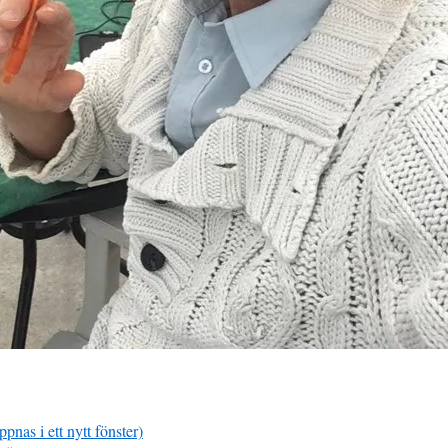
ppnas i ett nytt fönster)