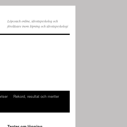
Löpcoach online, idrottspsykolog och
föreläsare inom löpning och idrottspsykologi
riser
Rekord, resultat och meriter
Texter om löpning