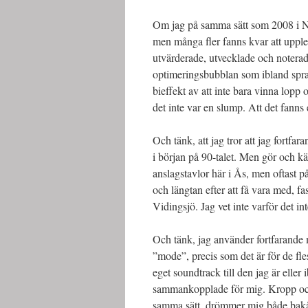
Om jag på samma sätt som 2008 i N
men många fler fanns kvar att upple
utvärderade, utvecklade och noterade
optimeringsbubblan som ibland spra
bieffekt av att inte bara vinna lopp 
det inte var en slump. Att det fanns
Och tänk, att jag tror att jag fortfara
i början på 90-talet. Men gör och kän
anslagstavlor här i Ås, men oftast på
och längtan efter att få vara med, fa
Vidingsjö. Jag vet inte varför det int
Och tänk, jag använder fortfarande
”mode”, precis som det är för de flest
eget soundtrack till den jag är eller i
sammankopplade för mig. Kropp och s
samma sätt, drömmer mig både bakå