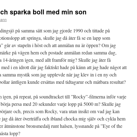
ch sparka boll med min son
mann
Vidingsjö på samma sätt som jag gjorde 1990 och tittade på
ionslopp att springa, skulle jag då åter få se en lapp som
n” går av stapeln i höst och att anmälan nu är öppen? Om jag
frimärke på vägen hem och postade anmälan redan samma dag,
la 14-åringen igen, med allt framför mig? Skulle jag åter få
a med i en idrott där jag faktiskt hade på känn att jag hade något att
samma mystik som jag upplevde när jag klev in i en ny och
bollar äntligen kunde ersättas med tidtagarur och mätbara resultat?
igen, på repeat, på soundtracket till ”Rocky”-filmerna inför varje
er börja persa med 20 sekunder varje lopp på 5000 m? Skulle jag
örjare och, precis som Rocky, vara utan insikt om vad jag kan
jag då åter överträffa och ibland chocka mig själv och cykla hem
er åtminstone bronsmedalj runt halsen, lyssnande på ”Eye of the
 nästa lopp?