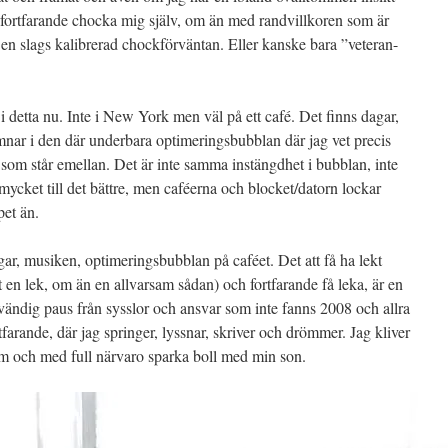
 fortfarande chocka mig själv, om än med randvillkoren som är
t en slags kalibrerad chockförväntan. Eller kanske bara ”veteran-
t i detta nu. Inte i New York men väl på ett café. Det finns dagar,
amnar i den där underbara optimeringsbubblan där jag vet precis
som står emellan. Det är inte samma instängdhet i bubblan, inte
ch mycket till det bättre, men caféerna och blocket/datorn lockar
pet än.
r, musiken, optimeringsbubblan på caféet. Det att få ha lekt
varit en lek, om än en allvarsam sådan) och fortfarande få leka, är en
ändig paus från sysslor och ansvar som inte fanns 2008 och allra
tfarande, där jag springer, lyssnar, skriver och drömmer. Jag kliver
 hem och med full närvaro sparka boll med min son.