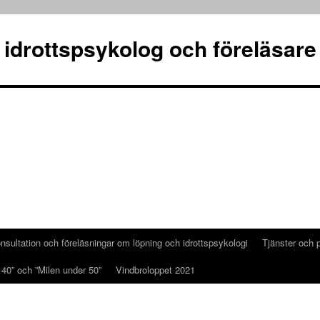
 idrottspsykolog och föreläsare
nsultation och föreläsningar om löpning och idrottspsykologi
Tjänster och p
 40” och ”Milen under 50”
Vindbroloppet 2021