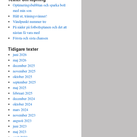
Optimeringsbubblan och sparka boll
med min son
Håll ut, träningsvänner!
Vändpunkt nummer tre
På nåder på fotbollsplanen och det att
nästan få vara med
Första och sista chansen
Tidigare texter
juni 2026
maj 2026
december 2025
november 2025
oktober 2025
september 2025
maj 2025
februari 2025
december 2024
oktober 2024
mars 2024
november 2023
augusti 2023
juni 2023
maj 2023