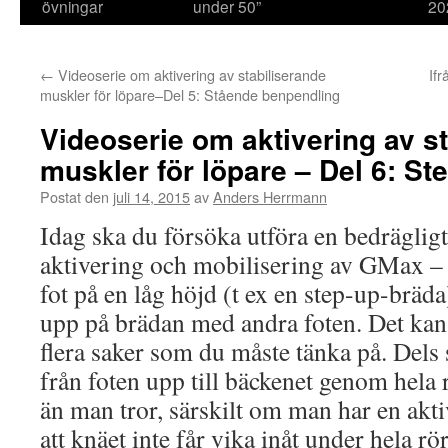
övningar
under 50”
20
←
Videoserie om aktivering av stabiliserande
Ifr
muskler för löpare–Del 5: Stående benpendling
Videoserie om aktivering av s
muskler för löpare – Del 6: St
Postat den
juli 14, 2015
av
Anders Herrmann
Idag ska du försöka utföra en bedrägligt
aktivering och mobilisering av GMax – 
fot på en låg höjd (t ex en step-up-bräda
upp på brädan med andra foten. Det kan 
flera saker som du måste tänka på. Dels
från foten upp till bäckenet genom hela 
än man tror, särskilt om man har en akt
att knäet inte får vika inåt under hela rö