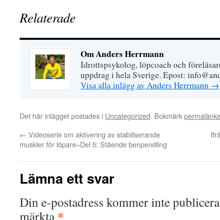
Relaterade
Om Anders Herrmann
Idrottspsykolog, löpcoach och föreläsar
uppdrag i hela Sverige. Epost: info@an
Visa alla inlägg av Anders Herrmann
→
Det här inlägget postades i
Uncategorized
. Bokmärk
permalänk
←
Videoserie om aktivering av stabiliserande
Ifr
muskler för löpare–Del 5: Stående benpendling
Lämna ett svar
Din e-postadress kommer inte publicera
*
märkta