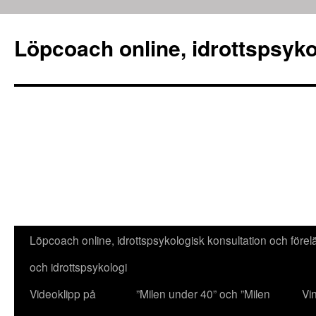
Löpcoach online, idrottspsyko
Löpcoach online, idrottspsykologisk konsultation och före
Hoppa
och idrottspsykologi
till
Videoklipp på
”Milen under 40” och ”Milen
Vi
innehåll