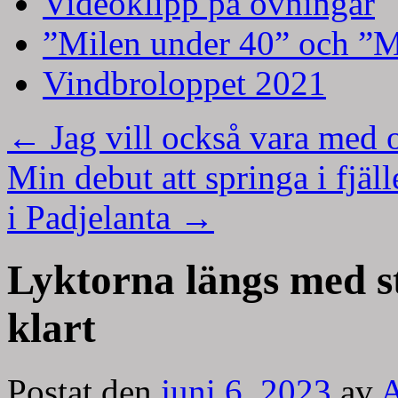
Videoklipp på övningar
”Milen under 40” och ”M
Vindbroloppet 2021
←
Jag vill också vara med 
Min debut att springa i fjäl
i Padjelanta
→
Lyktorna längs med st
klart
Postat den
juni 6, 2023
av
A