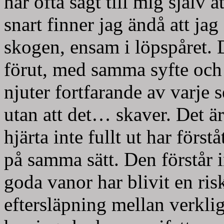
har ofta sagt till mig själv 
snart finner jag ändå att j
skogen, ensam i löpspåret. D
förut, med samma syfte oc
njuter fortfarande av varje 
utan att det… skaver. Det ä
hjärta inte fullt ut har först
på samma sätt. Den förstår i
goda vanor har blivit en ris
eftersläpning mellan verkli