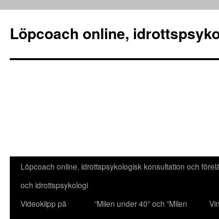
Löpcoach online, idrottspsyko
Löpcoach online, idrottspsykologisk konsultation och före
Hoppa
och idrottspsykologi
till
Videoklipp på
”Milen under 40” och ”Milen
Vi
innehåll