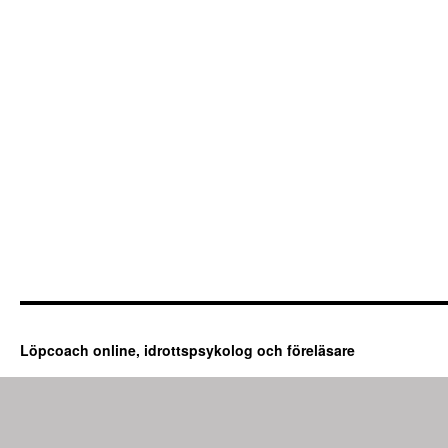
Löpcoach online, idrottspsykolog och föreläsare