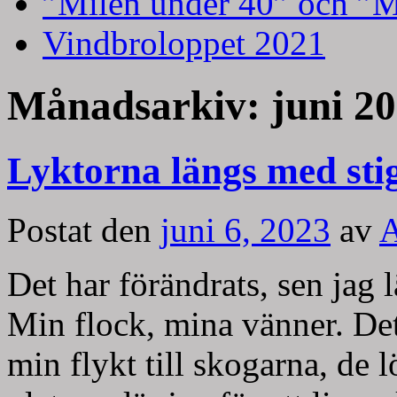
”Milen under 40” och ”M
Vindbroloppet 2021
Månadsarkiv:
juni 2
Lyktorna längs med stiga
Postat den
juni 6, 2023
av
A
Det har förändrats, sen jag 
Min flock, mina vänner. Det
min flykt till skogarna, de