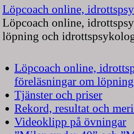
Löpcoach online, idrottspsy
Löpcoach online, idrottsps
löpning och idrottspsykolo
Hoppa
Löpcoach online, idrotts
till
innehåll
föreläsningar om löpning
Tjänster och priser
Rekord, resultat och meri
Videoklipp på övningar