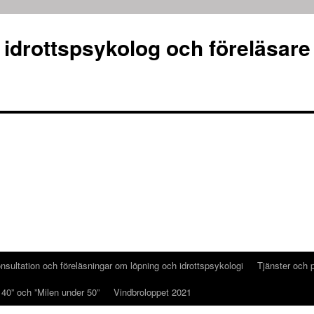
 idrottspsykolog och föreläsare
nsultation och föreläsningar om löpning och idrottspsykologi
Tjänster och p
 40” och ”Milen under 50”
Vindbroloppet 2021