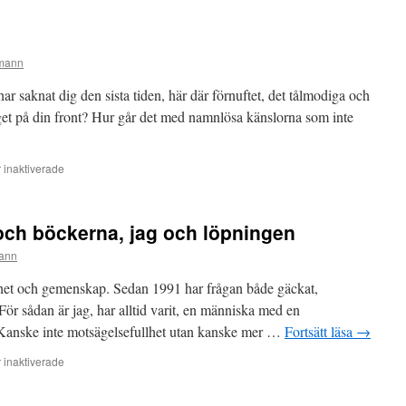
rmann
ar saknat dig den sista tiden, här där förnuftet, det tålmodiga och
 läget på din front? Hur går det med namnlösa känslorna som inte
inaktiverade
för
Hej,
sub16!
och böckerna, jag och löpningen
ann
het och gemenskap. Sedan 1991 har frågan både gäckat,
 För sådan är jag, har alltid varit, en människa med en
. Kanske inte motsägelsefullhet utan kanske mer …
Fortsätt läsa
→
inaktiverade
för
Einzelgänger-
morfar