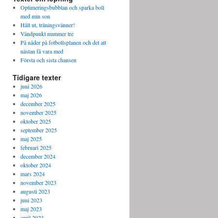
Optimeringsbubblan och sparka boll
med min son
Håll ut, träningsvänner!
Vändpunkt nummer tre
På nåder på fotbollsplanen och det att
nästan få vara med
Första och sista chansen
Tidigare texter
juni 2026
maj 2026
december 2025
november 2025
oktober 2025
september 2025
maj 2025
februari 2025
december 2024
oktober 2024
mars 2024
november 2023
augusti 2023
juni 2023
maj 2023
april 2023