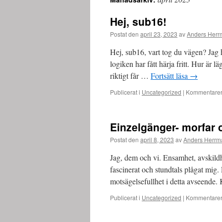
innehåll
Hej, sub16!
Postat den
april 23, 2023
av
Anders Her
Hej, sub16, vart tog du vägen? Jag h
logiken har fått härja fritt. Hur är
riktigt får …
Fortsätt läsa
→
Publicerat i
Uncategorized
|
Kommentarer 
Einzelgänger- morfar 
Postat den
april 8, 2023
av
Anders Herrm
Jag, dem och vi. Ensamhet, avskild
fascinerat och stundtals plågat mig.
motsägelsefullhet i detta avseende
Publicerat i
Uncategorized
|
Kommentarer 