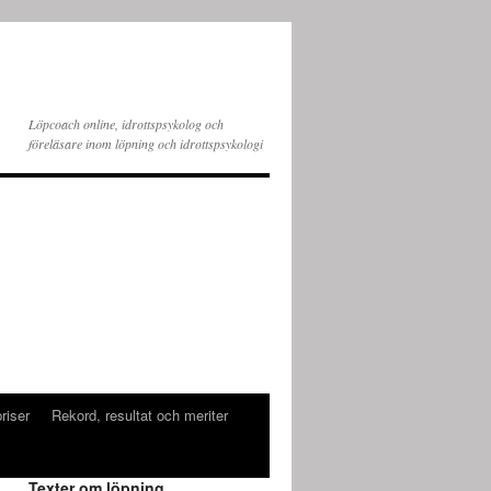
Löpcoach online, idrottspsykolog och
föreläsare inom löpning och idrottspsykologi
riser
Rekord, resultat och meriter
Texter om löpning