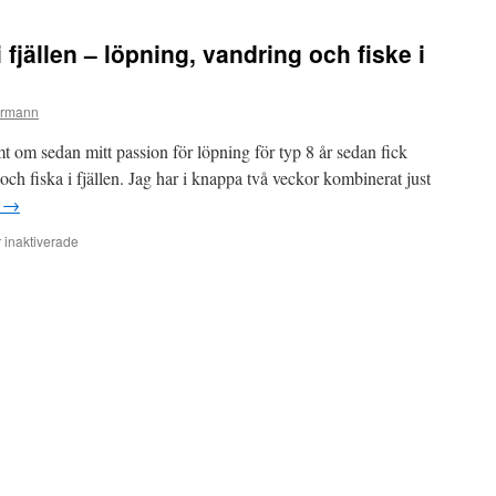
motionslopp
och
 fjällen – löpning, vandring och fiske i
löptävlingar
så
ofta
rrmann
du
kan!
mt om sedan mitt passion för löpning för typ 8 år sedan fick
ch fiska i fjällen. Jag har i knappa två veckor kombinerat just
a
→
inaktiverade
för
Min
debut
att
springa
i
fjällen
–
löpning,
vandring
och
fiske
i