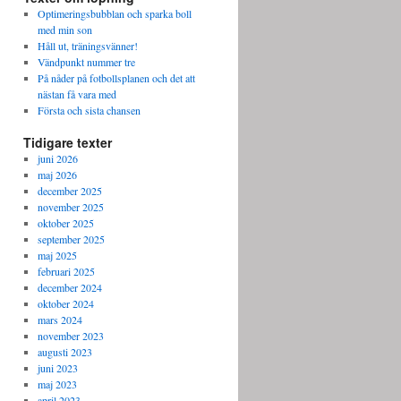
Optimeringsbubblan och sparka boll
med min son
Håll ut, träningsvänner!
Vändpunkt nummer tre
På nåder på fotbollsplanen och det att
nästan få vara med
Första och sista chansen
Tidigare texter
juni 2026
maj 2026
december 2025
november 2025
oktober 2025
september 2025
maj 2025
februari 2025
december 2024
oktober 2024
mars 2024
november 2023
augusti 2023
juni 2023
maj 2023
april 2023