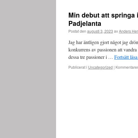
Min debut att springa i
Padjelanta
Postat den
augusti 3, 2023
av
Anders He
Jag har äntligen gjort något jag drö
konkurrens av passionen att vandra o
dessa tre passioner i …
Fortsätt läs
Publicerat i
Uncategorized
|
Kommentarer 