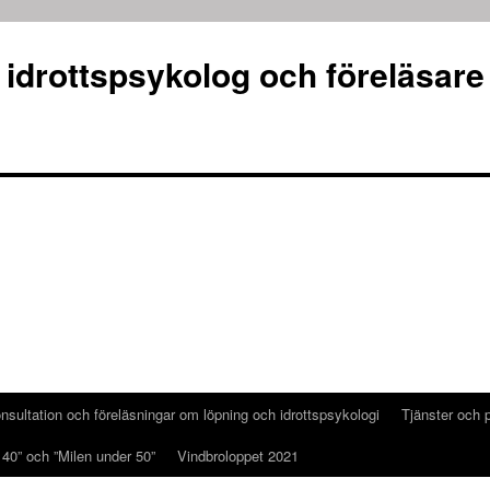
 idrottspsykolog och föreläsare
nsultation och föreläsningar om löpning och idrottspsykologi
Tjänster och p
 40” och ”Milen under 50”
Vindbroloppet 2021