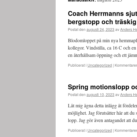
innehåll
Coach Herrmanns sjut
bergstopp och träskig
Postat den
augusti 24, 2023
av
Anders H
Blodomloppet på min nya hemmaplan
kollegor. Vindstilla, ca 16 C och en
en återhållsam öppning och ett jäm
Publicerat i
Uncategorized
|
Kommentarer 
Spring motionslopp oc
Postat den
augusti 10, 2023
av
Anders H
Låt mig ägna detta inlägg åt fördele
möjlighet. Jag förutsätter här att du
lopp. Jag gör även antagandet att 
Publicerat i
Uncategorized
|
Kommentarer 