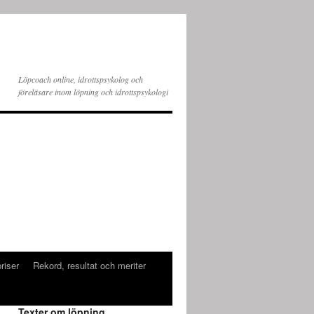
Löpcoach online, idrottspsykolog och
föreläsare inom löpning och idrottspsykologi
riser
Rekord, resultat och meriter
Texter om löpning