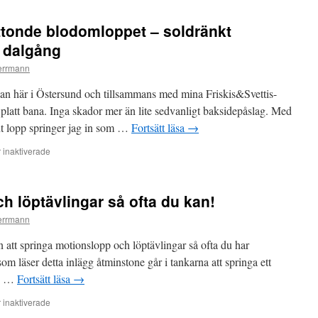
tonde blodomloppet – soldränkt
 dalgång
errmann
 här i Östersund och tillsammans med mina Friskis&Svettis-
 platt bana. Inga skador mer än lite sedvanligt baksidepåslag. Med
nt lopp springer jag in som …
Fortsätt läsa
→
inaktiverade
för
Coach
Herrmanns
sjuttonde
h löptävlingar så ofta du kan!
blodomloppet
–
errmann
soldränkt
bergstopp
n att springa motionslopp och löptävlingar så ofta du har
och
 som läser detta inlägg åtminstone går i tankarna att springa ett
träskig
du …
Fortsätt läsa
→
dalgång
inaktiverade
för
Spring