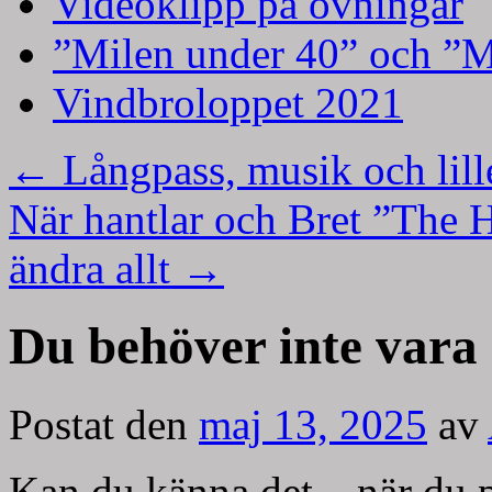
Videoklipp på övningar
”Milen under 40” och ”M
Vindbroloppet 2021
←
Långpass, musik och lill
När hantlar och Bret ”The 
ändra allt
→
Du behöver inte vara 
Postat den
maj 13, 2025
av
Kan du känna det – när du pl