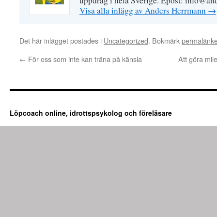
uppdrag i hela Sverige. Epost: info@an
Visa alla inlägg av Anders Herrmann
→
Det här inlägget postades i
Uncategorized
. Bokmärk
permalänk
←
För oss som inte kan träna på känsla
Att göra mil
Löpcoach online, idrottspsykolog och föreläsare