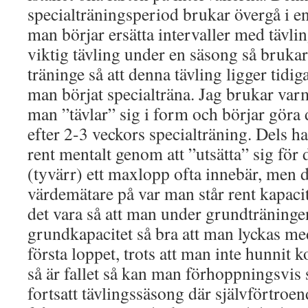
specialträningsperiod brukar övergå i e
man börjar ersätta intervaller med tävl
viktig tävling under en säsong så bruka
träninge så att denna tävling ligger tidiga
man börjat specialträna. Jag brukar va
man ”tävlar” sig i form och börjar göra 
efter 2-3 veckors specialträning. Dels h
rent mentalt genom att ”utsätta” sig för
(tyvärr) ett maxlopp ofta innebär, men d
värdemätare på var man står rent kapaci
det vara så att man under grundträninge
grundkapacitet så bra att man lyckas me
första loppet, trots att man inte hunni
så är fallet så kan man förhoppningsvis 
fortsatt tävlingssäsong där självförtroen