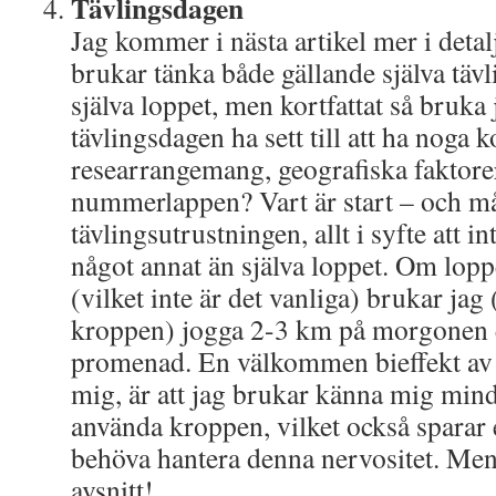
Tävlingsdagen
Jag kommer i nästa artikel mer i detal
brukar tänka både gällande själva tä
själva loppet, men kortfattat så bruka 
tävlingsdagen ha sett till att ha noga k
researrangemang, geografiska faktorer
nummerlappen? Vart är start – och må
tävlingsutrustningen, allt i syfte att i
något annat än själva loppet. Om lopp
(vilket inte är det vanliga) brukar jag 
kroppen) jogga 2-3 km på morgonen e
promenad. En välkommen bieffekt av det
mig, är att jag brukar känna mig mind
använda kroppen, vilket också sparar 
behöva hantera denna nervositet. Men
avsnitt!