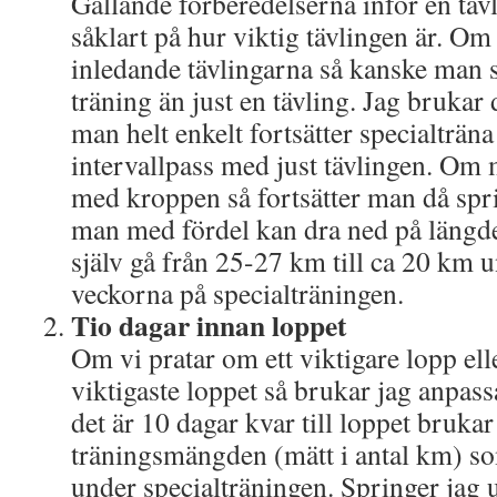
Gällande förberedelserna inför en tävl
såklart på hur viktig tävlingen är. Om
inledande tävlingarna så kanske man
träning än just en tävling. Jag bruka
man helt enkelt fortsätter specialträn
intervallpass med just tävlingen. Om
med kroppen så fortsätter man då spr
man med fördel kan dra ned på längde
själv gå från 25-27 km till ca 20 km u
veckorna på specialträningen.
Tio dagar innan loppet
Om vi pratar om ett viktigare lopp el
viktigaste loppet så brukar jag anpas
det är 10 dagar kvar till loppet brukar
träningsmängden (mätt i antal km) so
under specialträningen. Springer jag 