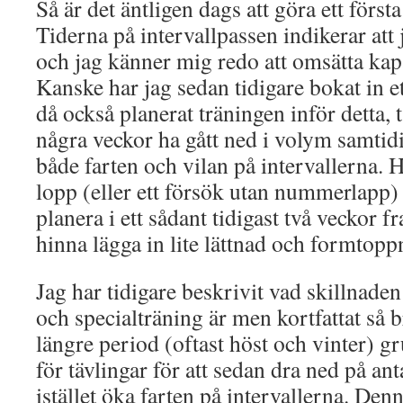
Så är det äntligen dags att göra ett först
Tiderna på intervallpassen indikerar att
och jag känner mig redo att omsätta kapac
Kanske har jag sedan tidigare bokat in e
då också planerat träningen inför detta, 
några veckor ha gått ned i volym samtid
både farten och vilan på intervallerna. Ha
lopp (eller ett försök utan nummerlapp) 
planera i ett sådant tidigast två veckor fr
hinna lägga in lite lättnad och formtopp
Jag har tidigare beskrivit vad skillnade
och specialträning är men kortfattat så
längre period (oftast höst och vinter) g
för tävlingar för att sedan dra ned på an
istället öka farten på intervallerna. Den