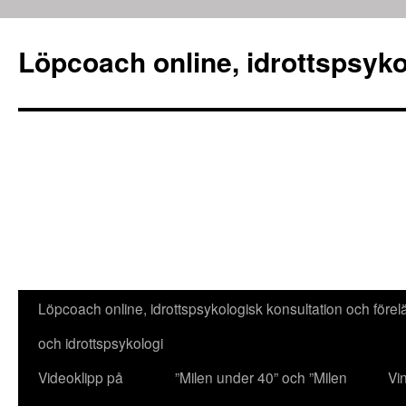
Löpcoach online, idrottspsyko
Löpcoach online, idrottspsykologisk konsultation och före
Hoppa
och idrottspsykologi
till
Videoklipp på
”Milen under 40” och ”Milen
Vi
innehåll