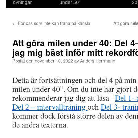
övningar
under 50”
20
←
För oss som inte kan träna på känsla
Att göra mil
Att göra milen under 40: Del 4
jag mig bäst inför mitt rekord
Postat den
november 10, 2022
av
Anders Herrmann
Detta är fortsättningen och del 4 på min 
milen under 40”. Om du inte har gjort de
rekommenderar jag dig att läsa –
Del 1- 
Del 2 – intervallträning
och
Del 3- trän
kommer dock förstå större delen av denna
de andra texterna.