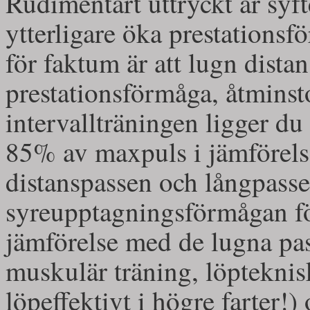
Rudimentärt uttryckt är syft
ytterligare öka prestationsfö
för faktum är att lugn dista
prestationsförmåga, åtminsto
intervallträningen ligger du 
85% av maxpuls i jämförel
distanspassen och långpasset
syreupptagningsförmågan fö
jämförelse med de lugna pas
muskulär träning, löpteknis
löpeffektivt i högre farter!) 