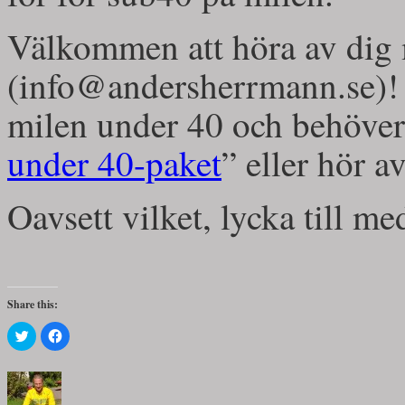
Välkommen att höra av dig 
(info@andersherrmann.se)! Ä
milen under 40 och behöver h
under 40-paket
” eller hör a
Oavsett vilket, lycka till me
Share this:
Klicka
Klicka
för
för
att
att
dela
dela
på
på
Twitter
Facebook
(Öppnas
(Öppnas