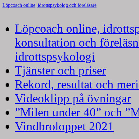
Löpcoach online, idrottspsykolog och föreläsare
Hoppa
Löpcoach online, idrotts
till
innehåll
konsultation och föreläs
idrottspsykologi
Tjänster och priser
Rekord, resultat och meri
Videoklipp på övningar
”Milen under 40” och ”M
Vindbroloppet 2021