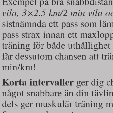
Exempel på bra snabbdistan
vila, 3×2.5 km/2 min vila o
sistnämnda ett pass som lä
pass strax innan ett maxlop
träning för både uthållighe
får dessutom chansen att trän
min/km!
Korta intervaller
ger dig c
något snabbare än din tävlin
dels ger muskulär träning me