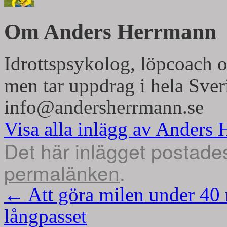
i
i
ett
ett
nytt
nytt
fönster)
fönster)
Om Anders Herrmann
Idrottspsykolog, löpcoach o
men tar uppdrag i hela Sver
info@andersherrmann.se
Visa alla inlägg av Anders
Det här inlägget postade
permalänken
.
←
Att göra milen under 40 m
långpasset