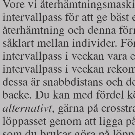
Vore vi återhämtningsmaskin
intervallpass för att ge bäst
återhämtning och denna förm
såklart mellan individer. För
intervallpass i veckan vara 
intervallpass i veckan reko
dessa är snabbdistans och de
backe. Du kan med fördel kö
alternativt
, gärna på crosst
löppasset genom att ligga 
som du brukar göra på löppa