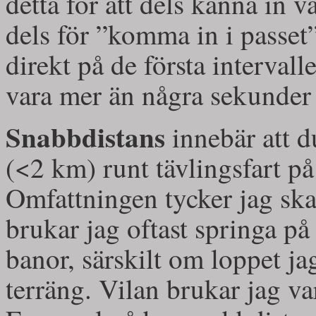
detta för att dels känna in v
dels för ”komma in i passet”
direkt på de första interval
vara mer än några sekunder 
Snabbdistans
innebär att du
(<2 km) runt tävlingsfart på
Omfattningen tycker jag ska
brukar jag oftast springa p
banor, särskilt om loppet ja
terräng. Vilan brukar jag va