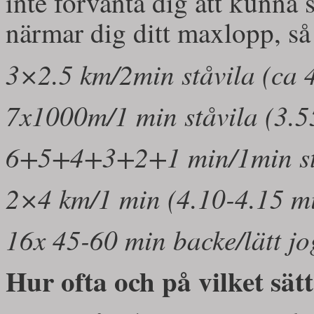
inte förvänta dig att kunna 
närmar dig ditt maxlopp, så ä
3×2.5 km/2min ståvila (ca 
7x1000m/1 min ståvila (3.5
6+5+4+3+2+1 min/1min stå
2×4 km/1 min (4.10-4.15 m
16x 45-60 min backe/lätt jo
Hur ofta och på vilket sätt